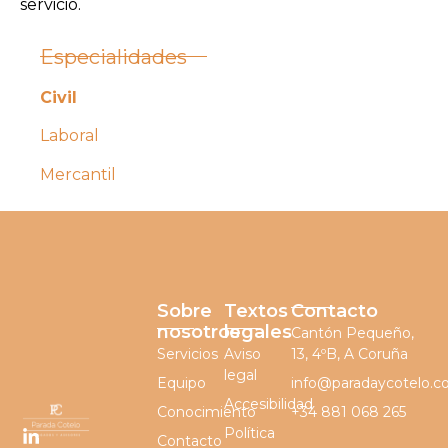
servicio.
Especialidades
Civil
Laboral
Mercantil
Sobre
Textos
Contacto
nosotros
legales
Cantón Pequeño,
Servicios
Aviso
13, 4ºB, A Coruña
legal
Equipo
info@paradaycotelo.
Accesibilidad
Conocimiento
+34 881 068 265
Política
Contacto