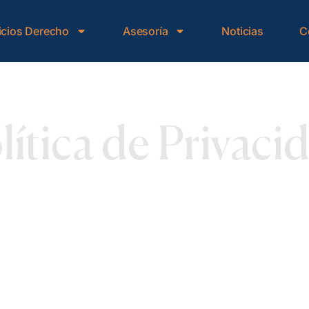
icios Derecho
Asesoría
Noticias
C
lítica de Privaci