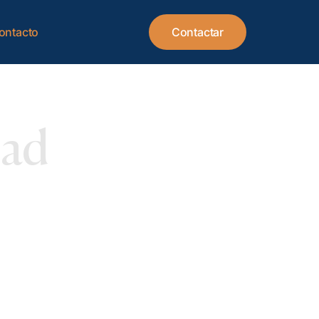
ontacto
Contactar
dad