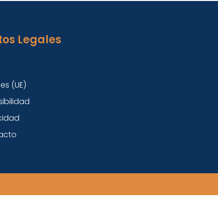
tos Legales
es (UE)
ibilidad
cidad
acto