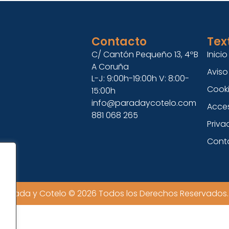
Contacto
Tex
C/ Cantón Pequeño 13, 4ºB
Inicio
A Coruña
Aviso
L-J: 9:00h-19:00h V: 8:00-
Cooki
15:00h
info@paradaycotelo.com
Acces
881 068 265
Priva
Cont
Parada y Cotelo © 2026 Todos los Derechos Reservados.