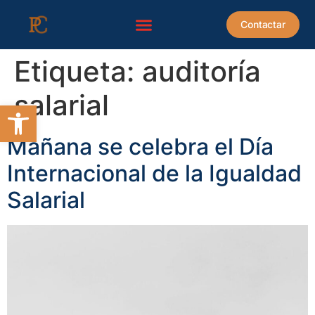
contenido
Contactar
Etiqueta:
auditoría
salarial
Abrir barra de herramientas
Mañana se celebra el Día
Internacional de la Igualdad
Salarial