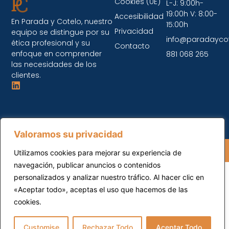
Cookies (UE)
L-J: 9:00h-
19:00h V: 8:00-
Accesibilidad
En Parada y Cotelo, nuestro
15:00h
Privacidad
equipo se distingue por su
info@paradayco
ética profesional y su
Contacto
enfoque en comprender
881 068 265
las necesidades de los
clientes.
Valoramos su privacidad
Parada y Cotelo © 2026 Todos los Derechos
Utilizamos cookies para mejorar su experiencia de
Reservados.
navegación, publicar anuncios o contenidos
personalizados y analizar nuestro tráfico. Al hacer clic en
«Aceptar todo», aceptas el uso que hacemos de las
cookies.
Customise
Rechazar Todo
Aceptar Todo