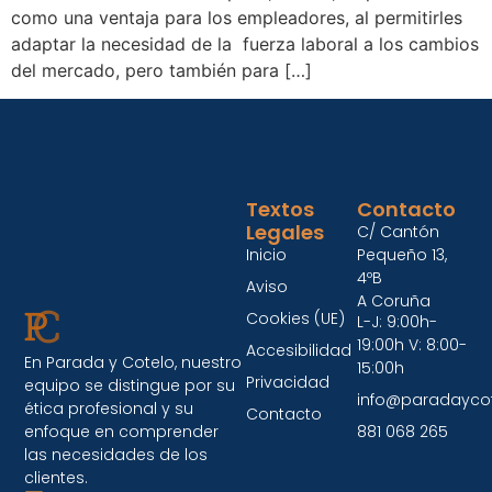
como una ventaja para los empleadores, al permitirles
adaptar la necesidad de la fuerza laboral a los cambios
del mercado, pero también para […]
Textos
Contacto
Legales
C/ Cantón
Inicio
Pequeño 13,
4ºB
Aviso
A Coruña
Cookies (UE)
L-J: 9:00h-
19:00h V: 8:00-
Accesibilidad
En Parada y Cotelo, nuestro
15:00h
Privacidad
equipo se distingue por su
info@paradayco
ética profesional y su
Contacto
enfoque en comprender
881 068 265
las necesidades de los
clientes.