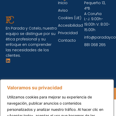
Inicio
Pequeño 13,
4ºB
Aviso
A Coruña
Cookies (UE)
L-J: 9:00h-
19:00h V: 8:00-
Accesibilidad
En Parada y Cotelo, nuestro
15:00h
Privacidad
equipo se distingue por su
info@paradayco
ética profesional y su
Contacto
enfoque en comprender
881 068 265
las necesidades de los
clientes.
Valoramos su privacidad
Parada y Cotelo © 2026 Todos los Derechos
Reservados.
Utilizamos cookies para mejorar su experiencia de
navegación, publicar anuncios o contenidos
personalizados y analizar nuestro tráfico. Al hacer clic en
«Aceptar todo», aceptas el uso que hacemos de las