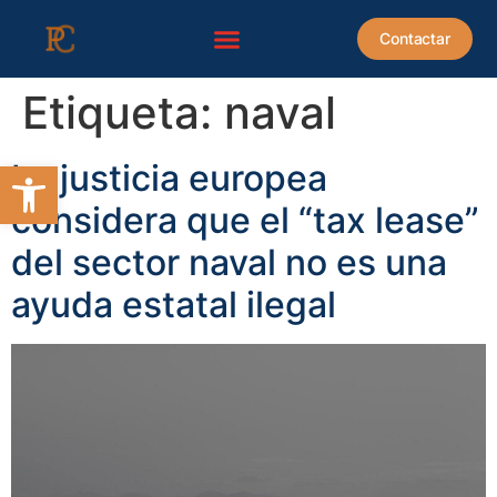
contenido
Contactar
Etiqueta:
naval
Abrir barra de herramientas
La justicia europea
considera que el “tax lease”
del sector naval no es una
ayuda estatal ilegal