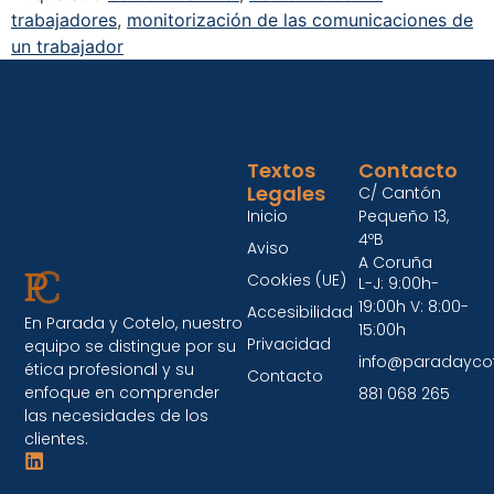
trabajadores
,
monitorización de las comunicaciones de
un trabajador
Textos
Contacto
Legales
C/ Cantón
Inicio
Pequeño 13,
4ºB
Aviso
A Coruña
Cookies (UE)
L-J: 9:00h-
19:00h V: 8:00-
Accesibilidad
En Parada y Cotelo, nuestro
15:00h
Privacidad
equipo se distingue por su
info@paradayco
ética profesional y su
Contacto
enfoque en comprender
881 068 265
las necesidades de los
clientes.