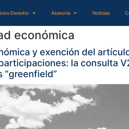
icios Derecho
Asesoría
Noticias
C
dad económica
nómica y exención del artículo
 participaciones: la consulta
s “greenfield”