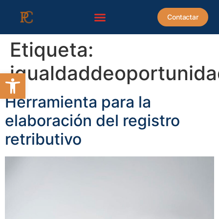
contenido
Contactar
Etiqueta:
igualdaddeoportunid
Abrir barra de herramientas
Herramienta para la
elaboración del registro
retributivo